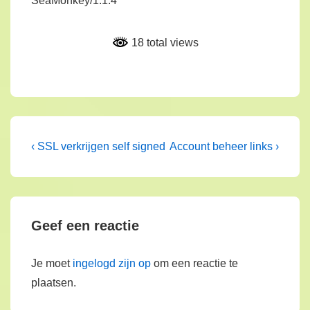
SeaMonkey/1.1.4’
18 total views
Bericht
Vorig
Volgende
‹ SSL verkrijgen self signed
Account beheer links ›
bericht
bericht
navigatie
is
is
Geef een reactie
Je moet
ingelogd zijn op
om een reactie te
plaatsen.