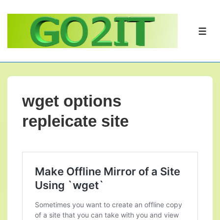
↓
Doorgaan
naar
ME
hoofdinhoud
wget options
repleicate site