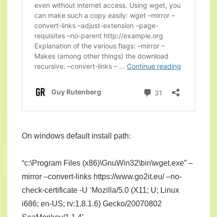
On windows default install path:
“c:\Program Files (x86)\GnuWin32\bin\wget.exe” –
mirror –convert-links https://www.go2it.eu/ –no-
check-certificate -U ‘Mozilla/5.0 (X11; U; Linux
i686; en-US; rv:1.8.1.6) Gecko/20070802