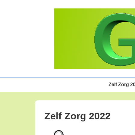
↓
Doorgaan
naar
hoofdinhoud
Hoofd
Zelf Zorg 2
navigatie
Zelf Zorg 2022