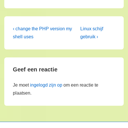
Bericht
Vorig
Volgende
‹ change the PHP version my
Linux schijf
bericht
bericht
navigatie
shell uses
gebruik ›
is
is
Geef een reactie
Je moet
ingelogd zijn op
om een reactie te
plaatsen.