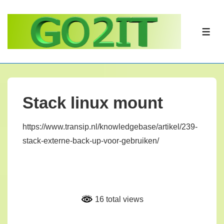
↓
Doorgaan
naar
ME
hoofdinhoud
Stack linux mount
https://www.transip.nl/knowledgebase/artikel/239-
stack-externe-back-up-voor-gebruiken/
16 total views