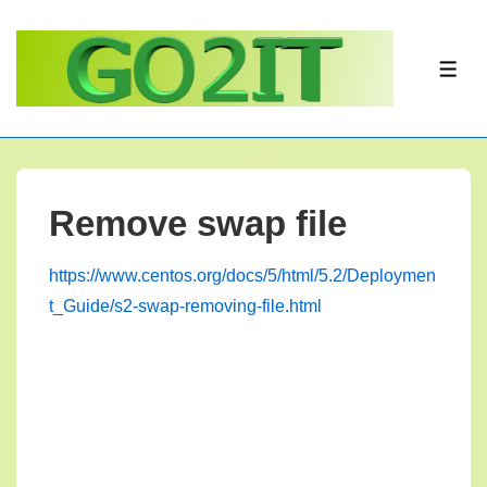
↓
Doorgaan
naar
ME
hoofdinhoud
Remove swap file
https://www.centos.org/docs/5/html/5.2/Deploymen
t_Guide/s2-swap-removing-file.html