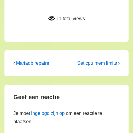
11 total views
Bericht
Vorig
Volgende
‹ Mariadb repaire
Set cpu mem limits ›
bericht
bericht
navigatie
is
is
Geef een reactie
Je moet
ingelogd zijn op
om een reactie te
plaatsen.